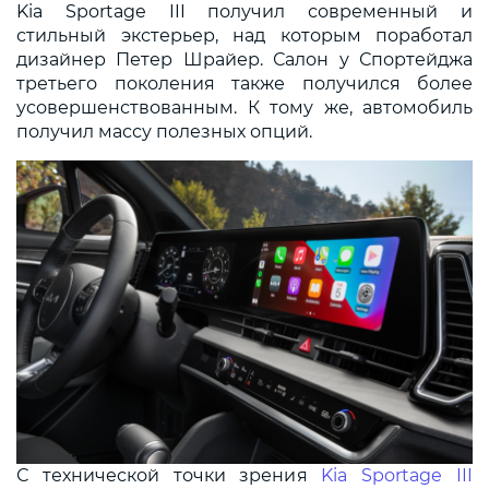
Kia Sportage III получил современный и
стильный экстерьер, над которым поработал
дизайнер Петер Шрайер. Салон у Спортейджа
третьего поколения также получился более
усовершенствованным. К тому же, автомобиль
получил массу полезных опций.
С технической точки зрения
Kia Sportage III