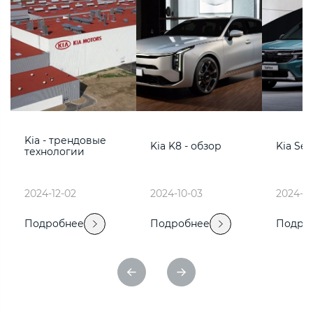
Kia - трендовые
Kia K8 - обзор
Kia Sel
технологии
2024-12-02
2024-10-03
2024-0
Подробнее
Подробнее
Подро