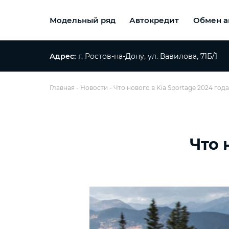
Модельный ряд
Автокредит
Обмен а
Адрес:
г. Ростов-на-Дону, ул. Вавилова, 71Б/1
Главная
Новости
Что нового в Kia Sportage 2024 год
Что 