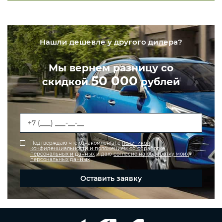
Нашли дешевле у другого дилера?
Мы вернем разницу со
50 000
скидкой
рублей
Подтверждаю что ознакомлен(а) с
политикой
конфиденциальности и положением об обработке
персональных и данных
и даю
согласие на обработку моих
персональных данных
Оставить заявку