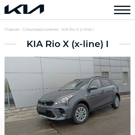
Главная
Спецпредложения
KIA Rio X (x-line) I
KIA Rio X (x-line) I