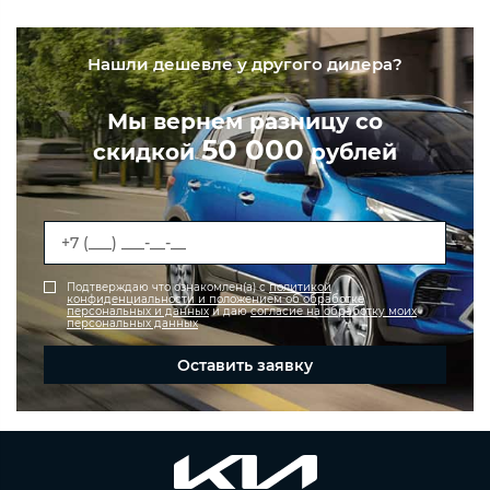
Нашли дешевле у другого дилера?
Мы вернем разницу со
50 000
скидкой
рублей
Подтверждаю что ознакомлен(а) с
политикой
конфиденциальности и положением об обработке
персональных и данных
и даю
согласие на обработку моих
персональных данных
Оставить заявку