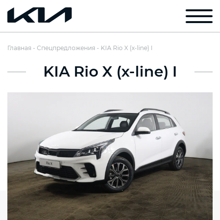
Главная
Спецпредложения
KIA Rio X (x-line) I
KIA Rio X (x-line) I