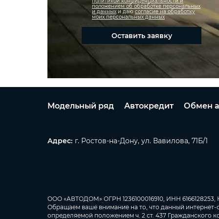
политикой конфиденциальности и
положением об обработке персональных
и данных
и даю
согласие на обработку
моих персональных данных
Оставить заявку
Модельный ряд
Автокредит
Обмен а
Адрес:
г. Ростов-на-Дону, ул. Вавилова, 71Б/1
ООО «АВТОДОМ» ОГРН 1236100016910, ИНН 6166128253, 
Обращаем ваше внимание на то, что данный интернет-
определяемой положением ч. 2 ст. 437 Гражданского