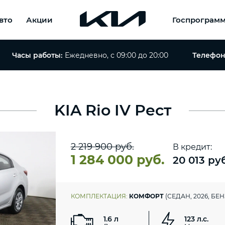
вто
Акции
Госпрограм
Часы работы:
Ежедневно, с 09:00 до 20:00
Телефон
KIA Rio IV Рест
2 219 900 руб.
В кредит:
1 284 000 руб.
20 013 ру
КОМПЛЕКТАЦИЯ:
КОМФОРТ
(СЕДАН, 2026, БЕ
1.6 л
123 л.с.