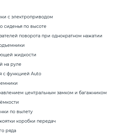
ки с электроприводом
о сиденья по высоте
зателей поворота при однократном нажатии
подъемники
ающей жидкости
й на руле
 с функцией Auto
ъемники
равлением центральным замком и багажником
 ёмкости
нки по вылету
укоятки коробки передач
го ряда