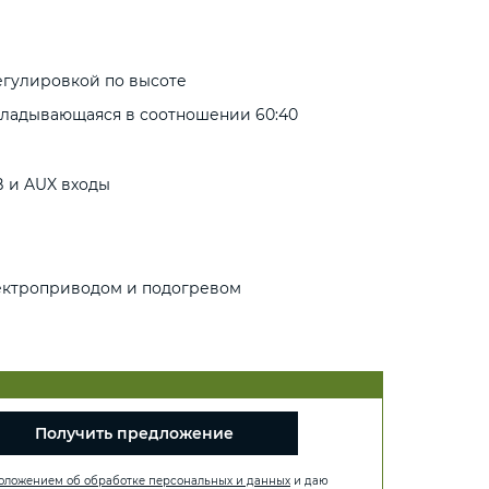
егулировкой по высоте
складывающаяся в соотношении 60:40
B и AUX входы
лектроприводом и подогревом
Получить предложение
оложением об обработке персональных и данных
и даю