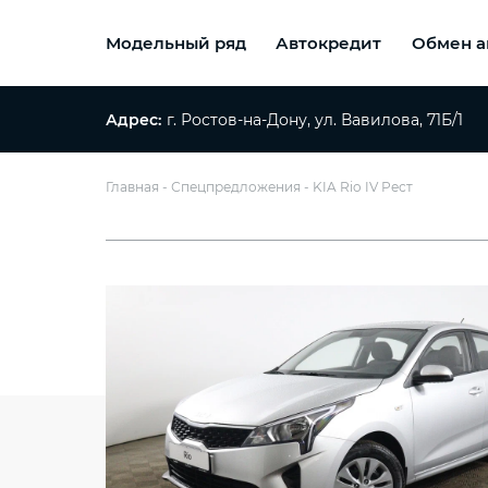
Модельный ряд
Автокредит
Обмен а
Адрес:
г. Ростов-на-Дону, ул. Вавилова, 71Б/1
Главная
Спецпредложения
KIA Rio IV Рест