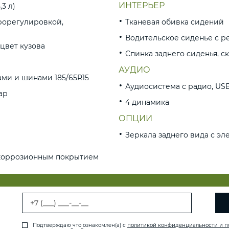
ИНТЕРЬЕР
3 л)
рорегулировкой,
Тканевая обивка сидений
Водительское сиденье с р
цвет кузова
Спинка заднего сиденья, 
АУДИО
ами и шинами 185/65R15
Аудиосистема с радио, US
ар
4 динамика
ОПЦИИ
Зеркала заднего вида с э
икоррозионным покрытием
Подтверждаю что ознакомлен(а) с
политикой конфиденциальности и п