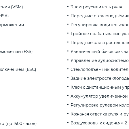
ения (VSM)
Электроусилитель руля
HSA)
Передние стеклоподъёмни
торможении
Регулировка водительског
Тройное срабатывание ука
Передние электростекло
рможении (ESS)
Увеличенный бачок омыв
Управление аудиосистемо
тключением (ESC)
Стеклоподъёмник водителя
Задние электростеклопод
Ключ с дистанционным уп
Аккумулятор увеличенной
Регулировка рулевой коло
Кожаная отделка руля и р
Воздуховоды к сиденьям 2-
 (до 1500 часов)