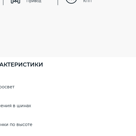
Привод
КПП
АКТЕРИСТИКИ
росвет
ления в шинах
нки по высоте